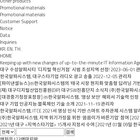
Other products
Promotional materials
Promotional materials
Customer Support
Notice
Data
Inquiries
KR.
EN.
TH.
HOME
Keeping up with new changes of up-to-the-minute
IT Information Ag
대구 수성알파시티 `디지털 혁신거점` 시범 조성지역 선정!
2023-06-01
한국알파시스템, 대구스타기업 라디오 광고 송출
2022-12-05
관리자
[파이낸셜뉴스]㈜한국알파시스템의 '태국 시장 현지화 맞춤형 딥러닝 기
(재) 대구디지털산업진흥원(DIP) 대구SW진흥단지 소식지 (주)한국알파시
[대경중기청장표창장] ㈜한국알파시스템, ‘영상 보안’ 해외서 기술력 인정
대구 기업 인공지능·블록체인 기술 소개
2021-11-19
관리자
한국알파시스템, ITCE 2021서 영상 인식 기반 스마트 주차관제 시스템 알
(주)한국알파시스템, 지역 위기가정을 위한 '씀씀이가 바른기업' 참여 [2021
2021년 대구 <지역스타기업> 15개사 지정서 수여 [2021년 07월 09일 
맨처음
1
2
3
맨마지막